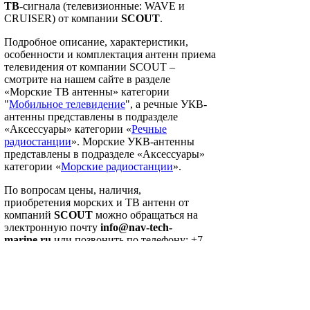
ТВ
-сигнала (телевизионные: WAVE и
CRUISER) от компании
SCOUT
.
Подробное описание, характеристики,
особенности и комплектация антенн приема
телевидения от компании SCOUT –
смотрите на нашем сайте в разделе
«Морские ТВ антенны» категории
"
Мобильное телевидение
", а речные УКВ-
антенны представлены в подразделе
«Аксессуары» категории «
Речные
радиостанц­ии
». Морские УКВ-антенны
представлены в подразделе «Аксессуары»
категории «
Морские радиостанции
».
По вопросам цены, наличия,
приобретения морских и ТВ антенн от
компаний
SCOUT
можно обращаться на
электронную почту
info
@nav
-tech
-
marine
.ru
или позвонить по телефону: +7
(916) 342-43-85, +7 (925) 063-37-47
Смотреть все...