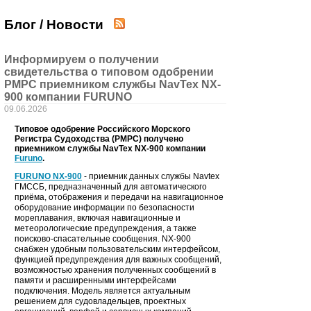
Блог / Новости
Информируем о получении
свидетельства о типовом одобрении
РМРС приемником службы NavTex NX-
900 компании FURUNO
09.06.2026
Типовое одобрение Российского Морского
Регистра Судоходства (РМРС) получено
приемником службы NavTex NX-900 компании
Furuno
.
FURUNO NX-900
- приемник данных службы Navtex
ГМССБ, предназначенный для автоматического
приёма, отображения и передачи на навигационное
оборудование информации по безопасности
мореплавания, включая навигационные и
метеорологические предупреждения, а также
поисково-спасательные сообщения. NX-900
снабжен удобным пользовательским интерфейсом,
функцией предупреждения для важных сообщений,
возможностью хранения полученных сообщений в
памяти и расширенными интерфейсами
подключения. Модель является актуальным
решением для судовладельцев, проектных