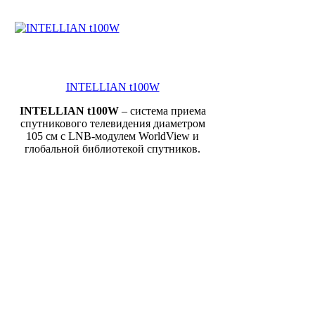
INTELLIAN t100W
INTELLIAN
t
100W
– система приема
спутникового телевидения диаметром
105 см с LNB-модулем WorldView и
глобальной библиотекой спутников.
Intellian t110W