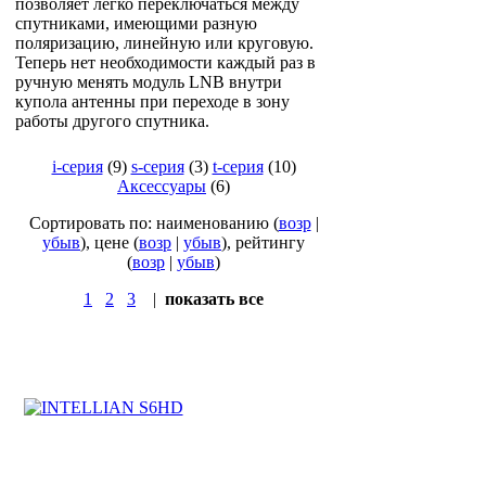
позволяет легко переключаться между
спутниками, имеющими разную
поляризацию, линейную или круговую.
Теперь нет необходимости каждый раз в
ручную менять модуль LNB внутри
купола антенны при переходе в зону
работы другого спутника.
i-серия
(9)
s-серия
(3)
t-серия
(10)
Аксессуары
(6)
Сортировать по: наименованию (
возр
|
убыв
), цене (
возр
|
убыв
), рейтингу
(
возр
|
убыв
)
1
2
3
|
показать все