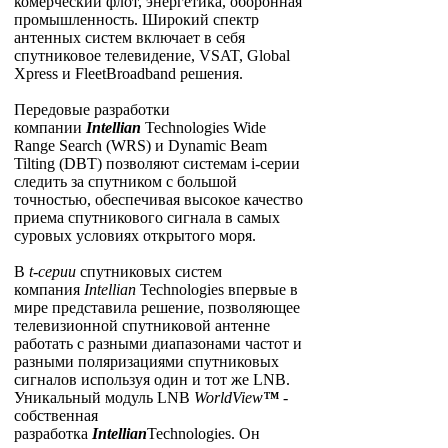
комерческий флот, энергетика, оборонная
промышленность. Широкий спектр
антенных систем включает в себя
спутниковое телевидение, VSAT, Global
Xpress и FleetBroadband решения.
Передовые разработки
компании
Intellian
Technologies Wide
Range Search (WRS) и Dynamic Beam
Tilting (DBT) позволяют системам i-серии
следить за спутником с большой
точностью, обеспечивая высокое качество
приема спутникового сигнала в самых
суровых условиях открытого моря.
В
t-серии
спутниковых систем
компания
Intellian
Technologies впервые в
мире представила решение, позволяющее
телевизионной спутниковой антенне
работать с разными диапазонами частот и
разными поляризациями спутниковых
сигналов используя один и тот же LNB.
Уникальный модуль LNB
WorldView
™
-
собственная
разработка
Intellian
Technologies. Он