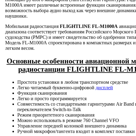
M1000A имеет различные встроенные функции сканирования
возможность выбора аудио выход как через внешние динамики,
наушники.
Мобильная радиостанция
FLIGHTLINE FL
-M
1000A
авиацио
диапазона соответствует требованиям Российского Морского 
судоходства (РМРС) и имеет свидетельство об одобрении типа
Модель FL-M1000A спроектирована в компактных размерах и
легким весом.
Основные особенности авиационной 
радиостанции FLIGHTLINE FL
-M
Простота установки в любом транспортном средстве
Легко читаемый буквенно-цифровой
дисплей
Функция сканирования
Легко и просто программируется
Совместимость со стандартными гарнитурами Air Band 
переключателем Switch-to-Talk
Режим приоритетного сканирования
Можно использовать в режиме 760 Channel VFO
Управление передней колонкой внешнего динамика
Ручной микрофон/тангента входит в комплект поставки