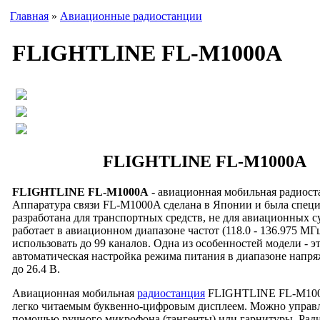
Главная
»
Авиационные радиостанции
FLIGHTLINE FL-M1000A
FLIGHTLINE FL-M1000A
FLIGHTLINE FL-M1000A
- авиационная мобильная радиост
Аппаратура связи FL-M1000A сделана в Японии и была спец
разработана для транспортных средств, не для авиационных с
работает в авиационном диапазоне частот (118.0 - 136.975 МГ
использовать до 99 каналов. Одна из особенностей модели - э
автоматическая настройка режима питания в диапазоне напря
до 26.4 В.
Авиационная мобильная
радиостанц­ия
FLIGHTLINE FL-M100
легко читаемым буквенно-цифровым дисплеем. Можно управл
помощью ручного микрофона (тангенты) или гарнитуры. Рад