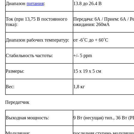
Диапазон
питания
:
13.8 до 26.4 В
Ток (при 13,75 В постоянного
Передача: 6А / Прием: 6А / 
тока):
ожидания: 260мА
Диапазон рабочих температур:
от -6˚C до + 60˚C
Стабильность частоты:
+/- 5 ppm
Размеры:
15 х 19 х 5 см
Вес:
1,8 кг
Передатчик
Выходная мощность:
9 Вт (несущая) тип., 36 Вт (P
Модуляция:
последняя ступень модуляци