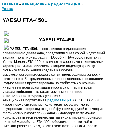
Главная
Авиационные радиостанции
»
»
Yaesu
YAESU FTA-450L
YAESU FTA-450L
YAESU
FTA
-450L
- портативная радиостанция
авиационного диапазона, представляющая собой бюджетный
вариант популярных раций FTA-550 и FTA-750L от компании
Yaesu. Модель FTA-450L отличается хорошими техническими
характеристиками, обеспечивающими надежную работу в
любых условиях. Рация создана на основе
высококачественных средств связи, производимых ранее, и
сочетает в себе традиционные и инновационные технологии.
Радиостанция протестирована на стойкость к высоким и
низким температурам, защите корпуса от пыли и воды,
ударам, вибрации, что гарантирует многолетнее
использование в суровых условиях.
Авиационная портативная
радиостанц­ия
YAESU FTA-450L
имеет новую систему меню, которая позволяет легко
осуществлять переход от одной функции к другой с помощью
графических указателей (иконок), благодаря чему можно
использовать весь технический патенциал модели. Большой
дисплей устройства FTA-450L обеспечен подсветкой и
высоким разрешением, за счет чего можно легко и просто