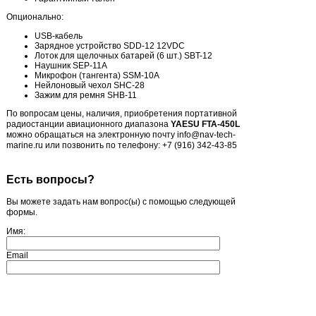
Опционально:
USB-кабель
Зарядное устройство SDD-12 12VDC
Лоток для щелочных батарей (6 шт.) SBT-12
Наушник SEP-11A
Микрофон (тангента) SSM-10A
Нейлоновый чехол SHC-28
Зажим для ремня SHB-11
По вопросам цены, наличия, приобретения портативной
радиостанции авиационного диапазона
YAESU FTA-450L
можно обращаться на электронную почту info@nav-tech-
marine.ru или позвонить по телефону: +7 (916) 342-43-85
Есть вопросы?
Вы можете задать нам вопрос(ы) с помощью следующей
формы.
Имя:
Email
Пожалуйста, сформулируйте Ваши вопросы относительно
YAESU FTA-450L: