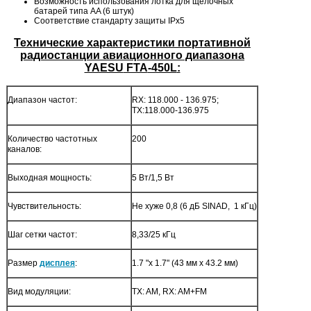
Возможность использования лотка для щелочных
батарей типа AA (6 штук)
Соответствие стандарту защиты IPx5
Технические характеристики портативной
радиостанции авиационного диапазона
YAESU
FTA
-450L
:
Диапазон частот:
RX: 118.000 - 136.975;
TX:118.000-136.975
Количество частотных
200
каналов:
Выходная мощность:
5 Вт/1,5 Вт
Чувствительность:
Не хуже 0,8 (6 дБ SINAD, 1 кГц)
Шаг сетки частот:
8,33/25 кГц
Размер
дисплея
:
1.7 "х 1.7" (43 мм х 43.2 мм)
Вид модуляции:
TX: AM, RX: AM+FM