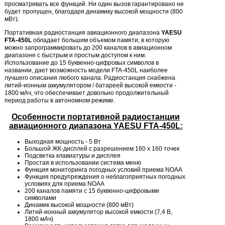
просматривать все функций. Ни один вызов гарантировано не
будет пропущен, благодаря динамику высокой мощности (800
мВт).
Портативная радиостанция авиационного диапазона
YAESU
FTA
-450L
обладает большим объемом памяти, в которую
можно запрограммировать до 200 каналов в авиационном
диапазоне с быстрым и простым доступом к ним.
Использование до 15 буквенно-цифровых символов в
названии, дает возможность модели FTA-450L наиболее
лучшего описания любого канала. Радиостанция снабжена
литий-ионным аккумулятором / батареей высокой емкости -
1800 мАч, что обеспечивает довольно продолжительный
период работы в автономном режиме.
Особенности портативной радиостанции
авиационного диапазона YAESU
FTA
-450L
:
Выходная мощность - 5 Вт
Большой ЖК-дисплей с разрешением 160 х 160 точек
Подсветка клавиатуры и дисплея
Простая в использовании система меню
Функция мониторинга погодных условий приема NOAA
Функция предупреждения о неблагоприятных погодных
условиях для приема NOAA
200 каналов памяти с 15 буквенно-цифровыми
символами
Динамик высокой мощности (800 мВт)
Литий-ионный аккумулятор высокой емкости (7,4 В,
1800 мАч)