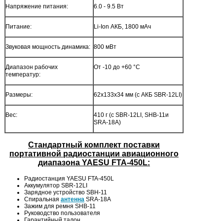
Напряжение питания:
6.0 - 9.5 Вт
Питание:
Li-Ion АКБ, 1800 мАч
Звуковая мощность динамика:
800 мВт
Диапазон рабочих
От -10 до +60 °С
температур:
Размеры:
62x133x34 мм (с АКБ SBR-12LI)
Вес:
410 г (с SBR-12LI, SHB-11и
SRA-18A)
Стандартный комплект поставки
портативной радиостанции авиационного
диапазона YAESU
FTA
-450L
:
Радиостанция YAESU FTA-450L
Аккумулятор SBR-12LI
Зарядное устройство SBH-11
Спиральная
антенна
SRA-18A
Зажим для ремня SHB-11
Руководство пользователя
Гарантийный талон