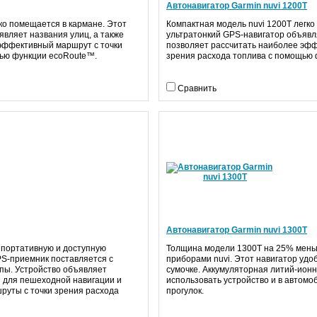
Автонавигатор Garmin nuvi 1200T
ко помещается в кармане. Этот
Компактная модель nuvi 1200T легко
являет названия улиц, а также
ультратонкий GPS-навигатор объявля
эффективный маршрут с точки
позволяет рассчитать наиболее эфф
щью функции ecoRoute™.
зрения расхода топлива с помощью
Сравнить
Автонавигатор Garmin nuvi 1300T
 портативную и доступную
Толщина модели 1300T на 25% мень
PS-приемник поставляется с
приборами nuvi. Этот навигатор удо
пы. Устройство объявляет
сумочке. Аккумуляторная литий-ион
и для пешеходной навигации и
использовать устройство и в автомо
руты с точки зрения расхода
прогулок.