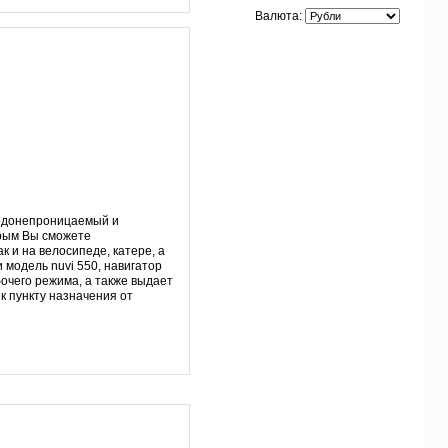
Валюта:
водонепроницаемый и
рым Вы сможете
к и на велосипеде, катере, а
и модель nuvi 550, навигатор
очего режима, а также выдает
к пункту назначения от