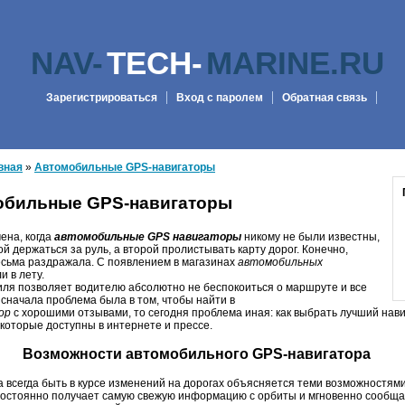
NAV-
TECH-
MARINE.RU
Зарегистрироваться
Вход с паролем
Обратная связь
вная
»
Автомобильные GPS-навигаторы
обильные GPS-навигаторы
ена, когда
автомобильные
GPS
навигаторы
никому не были известны,
й держаться за руль, а второй пролистывать карту дорог. Конечно,
есьма раздражала. С появлением в магазинах
автомобильных
и в лету.
ля позволяет водителю абсолютно не беспокоиться о маршруте и все
 сначала проблема была в том, чтобы найти в
ор
с хорошими отзывами, то сегодня проблема иная: как выбрать лучший нави
, которые доступны в интернете и прессе.
Возможности автомобильного GPS-навигатора
 всегда быть в курсе изменений на дорогах объясняется теми возможностями
остоянно получает самую свежую информацию с орбиты и мгновенно сообщае