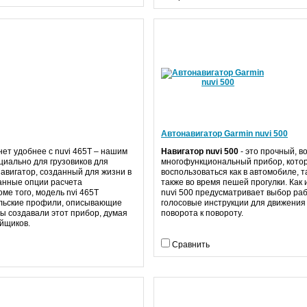
Автонавигатор Garmin nuvi 500
ет удобнее с nuvi 465T – нашим
Навигатор nuvi 500
- это прочный, 
циально для грузовиков для
многофункциональный прибор, кото
авигатор, созданный для жизни в
воспользоваться как в автомобиле, та
анные опции расчета
также во время пешей прогулки. Как 
ме того, модель nvi 465T
nuvi 500 предусматривает выбор раб
ельские профили, описывающие
голосовые инструкции для движения 
ы создавали этот прибор, думая
поворота к повороту.
йщиков.
Сравнить