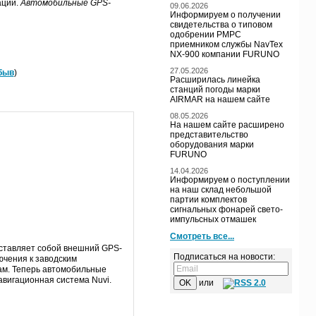
аций.
Автомобильные GPS-
09.06.2026
Информируем о получении
свидетельства о типовом
одобрении РМРС
приемником службы NavTex
NX-900 компании FURUNO
27.05.2026
быв
)
Расширилась линейка
станций погоды марки
AIRMAR на нашем сайте
08.05.2026
На нашем сайте расширено
представительство
оборудования марки
FURUNO
14.04.2026
Информируем о поступлении
на наш склад небольшой
партии комплектов
сигнальных фонарей свето-
импульсных отмашек
Смотреть все...
ставляет собой внешний GPS-
Подписаться на новости:
ючения к заводским
ам. Теперь автомобильные
авигационная система Nuvi.
или