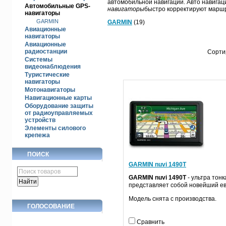
автомобильной навигации. Авто навигац
Автомобильные GPS-
навигаторы
быстро корректируют маршр
навигаторы
GARMIN
GARMIN
(19)
Авиационные
навигаторы
Авиационные
радиостанции
Сорти
Системы
видеонаблюдения
Туристические
навигаторы
Мотонавигаторы
Навигационные карты
Оборудование защиты
от радиоуправляемых
устройств
Элементы силового
крепежа
ПОИСК
GARMIN nuvi 1490T
GARMIN nuvi 1490T
- ультра тон
представляет собой новейший ев
Модель снята с производства.
ГОЛОСОВАНИЕ
Сравнить