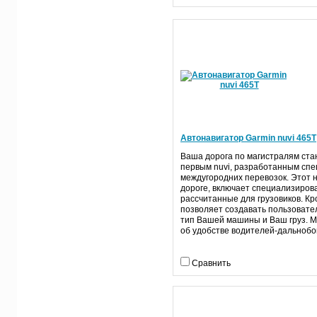
Автонавигатор Garmin nuvi 465T
Ваша дорога по магистралям стан
первым nuvi, разработанным спе
междугородних перевозок. Этот н
дороге, включает специализиров
рассчитанные для грузовиков. Кро
позволяет создавать пользоват
тип Вашей машины и Ваш груз. М
об удобстве водителей-дальнобо
Сравнить