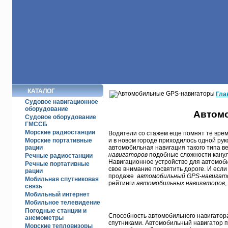
КАТАЛОГ
Гла
Судовое навигационное
оборудование
Автом
Судовое оборудование
ГМССБ
Морские радиостанции
Водители со стажем еще помнят те врем
Морские портативные
и в новом городе приходилось одной руко
рации
автомобильная навигация такого типа в
навигаторов
подобные сложности канул
Речные радиостанц­ии
Навигационное устройство для автомоби
Речные портативные
свое внимание посвятить дороге. И если
рации
продаже
автомобильный
GPS-
навигат
Мобильная спутниковая
рейтинги
автомобильных навигаторов
связь
Мобильный интернет
Мобильное телевидение
Погодные станции и
Способность автомобильного навигатора
анемометры
спутниками. Автомобильный навигатор п
Морские тепловизоры