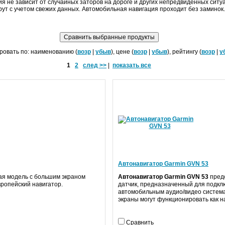
ия не зависит от случайных заторов на дороге и других непредвиденных ситу
ут с учетом свежих данных. Автомобильная навигация проходит без заминок.
ровать по: наименованию (
возр
|
убыв
), цене (
возр
|
убыв
), рейтингу (
возр
|
у
1
2
след >>
|
показать все
Автонавигатор Garmin GVN 53
кая модель
с большим экраном
Автонавигатор Garmin GVN 53
пред
ропейский навигатор.
датчик, предназначенный для подкл
автомобильным аудио/видео систем
экраны могут функционировать как н
Сравнить