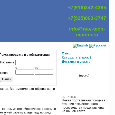
+7(916)342-4385
+7(925)063-3747
info@nav-tech-
marine.ru
О нас
Поиск продукта в этой категории
Как сделать заказ?
Доставка и оплата
Название
от
до
МОЯ КОРЗИНА
Цена
(пусто)
гатор. В этом помогают обзоры цен и
БЛОГ / НОВОСТИ
05.07.2026
Новая портативная погодная
станция отечественного
производства представлена
, которыми его обеспечивает связь со
на нашем сайте
т о ней своему владельцу по ходу