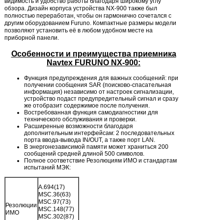
видимость и удобство работы благодаря широкому углу
обзора. Дизайн корпуса устройства NX-900 также был
полностью переработан, чтобы он гармонично сочетался с
другим оборудованием Furuno. Компактные размеры модели
позволяют установить её в любом удобном месте на
приборной панели.
Особенности и преимущества приемника
Navtex FURUNO NX-900:
Функция предупреждения для важных сообщений: при
получении сообщения SAR (поисково-спасательная
информация) независимо от настроек сигнализации,
устройство подаст предупредительный сигнал и сразу
же отобразит содержимое после получения.
Востребованная функция самодиагностики для
технического обслуживания и проверки.
Расширенные возможности благодаря
дополнительным интерфейсам: 2 последовательных
порта ввода-вывода IN/OUT, а также порт LAN.
В энергонезависимой памяти может храниться 200
сообщений средней длиной 500 символов.
Полное соответствие Резолюциям ИМО и стандартам
испытаний МЭК:
A.694(17)
MSC.36(63)
MSC.97(73)
Резолюции
MSC.148(77)
ИМО
MSC.302(87)