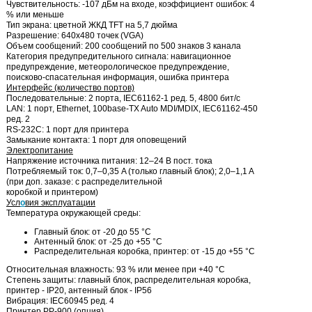
Чувствительность: -107 дБм на входе, коэффициент ошибок: 4
% или меньше
Тип экрана: цветной ЖКД TFT на 5,7 дюйма
Разрешение: 640х480 точек (VGA)
Объем сообщений: 200 сообщений по 500 знаков 3 канала
Категория предупредительного сигнала: навигационное
предупреждение, метеорологическое предупреждение,
поисково-спасательная информация, ошибка принтера
Интерфейс (количество портов)
Последовательные: 2 порта, IEC61162-1 ред. 5, 4800 бит/с
LAN: 1 порт, Ethernet, 100base-TX Auto MDI/MDIX, IEC61162-450
ред. 2
RS-232C: 1 порт для принтера
Замыкание контакта: 1 порт для оповещений
Электропитание
Напряжение источника питания: 12–24 В пост. тока
Потребляемый ток: 0,7–0,35 A (только главный блок); 2,0–1,1 A
(при доп. заказе: с распределительной
коробкой и принтером)
Усл
о
вия эксплуатации
Температура окружающей среды:
Главный блок: от -20 до 55 °C
Антенный блок: от -25 до +55 °C
Распределительная коробка, принтер: от -15 до +55 °C
Относительная влажность: 93 % или менее при +40 °C
Степень защиты: главный блок, распределительная коробка,
принтер - IP20, антенный блок - IP56
Вибрация: IEC60945 ред. 4
Принтер
PP-900 (опция)