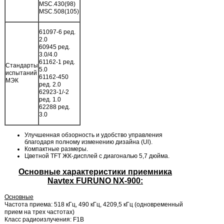
MSC.430(98)
MSC.508(105)
61097-6 ред.
2.0
60945 ред.
3.0/4.0
61162-1 ред.
Стандарты
5.0
испытаний
61162-450
МЭК
ред. 2.0
62923-1/-2
ред. 1.0
62288 ред.
3.0
Улучшенная обзорность и удобство управления
благодаря полному изменению дизайна (Ul).
Компактные размеры.
Цветной TFT ЖК-дисплей с диагональю 5,7 дюйма.
Основные характеристики приемника
Navtex
FURUNO
NX
-900:
Основные
Частота приема: 518 кГц, 490 кГц, 4209,5 кГц (одновременный
прием на трех частотах)
Класс радиоизлучения: F1B