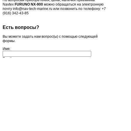
Navtex
FURUNO NX-900
можно обращаться на электронную
почту info@nav-tech-marine.ru или позвонить по телефону: +7
(916) 342-43-85
Есть вопросы?
Вы можете задать нам вопрос(ы) с помощью следующей
формы.
Имя:
Email
Пожалуйста, сформулируйте Ваши вопросы относительно
FURUNO NX-900: