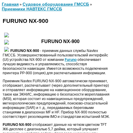
Главная
Судовое оборудование ГМССБ
»
»
Приемники НАВТЕКС ГМССБ
FURUNO NX-900
FURUNO NX-900
FURUNO
NX-900
- приемник данных службы Navtex
ГМССБ. Усовершенствованный пользовательский интерфейс
(Ul) устройства NX-900 от компании
Furuno
обеспечивает
лучшую видимость и управляемость, способствуя
безопасности навигации. Имеется возможность подключения
принтера PP-900 (опция) для распечатывания информации.
Приемник Navtex FURUNO NX-900 автоматически принимает,
отображает, распечатывает (через дополнительный принтер)
и отправляет информацию на навигационное оборудование,
такое как ЭКНИС, информацию о безопасности мореплавания
(MSI), которая состоит из навигационных предупреждений,
метеорологических предупреждений, поисково-спасательной
информации (SAR) и т. д., передаваемых береговыми
станциями в диапазонах MF и HF. Прибор NX-900 полностью
соответствует резолюциям IMO и стандартам испытаний МЭК.
FURUNO NX-900
отображает данные на четком цветном TFT
ЖК-дисплее с диагональю 5,7 дюйма, который улучшает