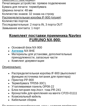
Печатающее устройство: прямое подключение
Бумага для печати: термобумага
Ширина печати: 48 мм
Количество знаков: 32 знака на строку
Распределительная коробка
IF-900 (опция)
Количество портов
Последовательные: 2 порта IN, 3 порта OUT
Замыкание контакта: 1 порт
Комплект поставки приемника
Navtex
FURUNO
NX
-900:
Основной блок NX-900
Антенна
NX-9HE
Материалы для установки, дополнительные
принадлежности, запасные части
Комплект документации
Опционально:
Распределительная коробка IF-900 (выполняет
функцию источника питания для принтера)
Принтер PP-900
Термобумага TP058-30CL
Утапливаемая панель OP08-22
Блок питания пер./пост. тока PR-241
Кронштейн для крепления на мачте CP20-01111
Коаксиальный кабель
Кабельная сборка
По вопросам приобретения, цены, наличия приёмника