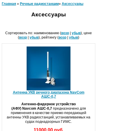
Главная
»
Речные радиостанц­ии
»
Аксессуары
Аксессуары
Сортировать по: наименованию (
возр
|
убыв
), цене
(
возр
|
убыв
), рейтингу (
возр
|
убыв
)
Антенна УКВ речного диапазона NavCom
АШС-0,7
Антенно-фидерное устройство
(АФУ) Navcom
АШС-0,7
предназначено для
применения в качестве приемо-передающей
антенны УКВ радиостанций, устанавливаемых на
судах поднадзорных ГИМС.
11000.00 руб.