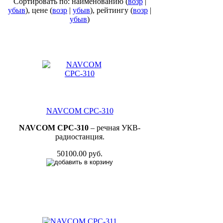
Сортировать по: наименованию (
возр
|
убыв
), цене (
возр
|
убыв
), рейтингу (
возр
|
убыв
)
NAVCOM СРС-310
N
AVC
OM СРС-310
– речная УКВ-
радиостанция.
50100.00 руб.