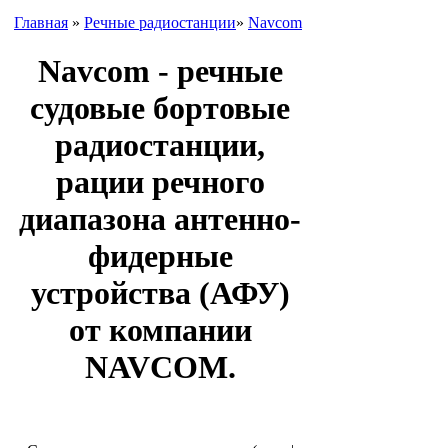
Главная
»
Речные радиостанц­ии
»
Navcom
Navcom - речные
судовые бортовые
радиостанции,
рации речного
диапазона антенно-
фидерные
устройства (АФУ)
от компании
NAVCOM.