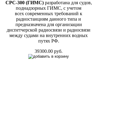
СРС-300
(ГИМС)
разработана для судов,
поднадзорных ГИМС, с учетом
всех современных требований к
радиостанциям данного типа и
предназначена для организации
диспетчерской радиосвязи и радиосвязи
между судами на внутренних водных
путях РФ.
39300.00 руб.
Речная радиостанция NavCom СРС-300
(РКО)
Речная радиостанция NavCom СРС-300