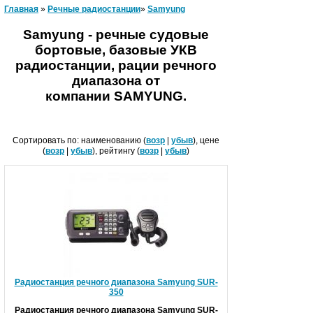
Главная
»
Речные радиостанц­ии
»
Samyung
Samyung - речные судовые
бортовые, базовые УКВ
радиостанции, рации речного
диапазона от
компании SAMYUNG.
Сортировать по: наименованию (
возр
|
убыв
), цене
(
возр
|
убыв
), рейтингу (
возр
|
убыв
)
Радиостанция речного диапазона Samyung SUR-
350
Р
адиостанция речного диапазона Samyung SUR-