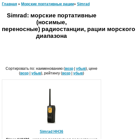
Главная
»
Морские портативные рации
»
Simrad
Simrad:
морские портативные
(носимые,
переносные)
радиостанции,
рации
морского
диапазона
Сортировать по: наименованию (
возр
|
убыв
), цене
(
возр
|
убыв
), рейтингу (
возр
|
убыв
)
Simrad HH36