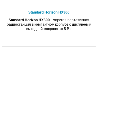
Standard Horizon HX300
Standard Horizon HX300
- морская портативная
радиостанция в компактном корпусе с дисплеем и
выходной мощностью 5 Вт.
Standard Horizon HX380
Standard Horizon HX380
- морская портативная
радиостанция с большим дисплеем мощностью 5
Ватт.