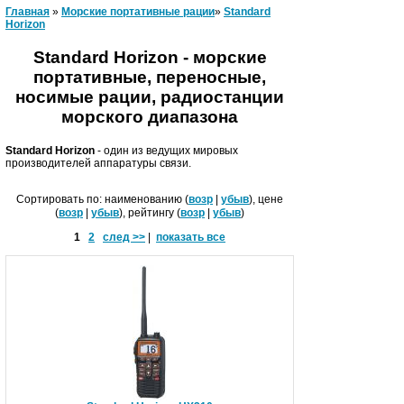
Главная
»
Морские портативные рации
»
Standard
Horizon
Standard Horizon - морские
портативные, переносные,
носимые рации, радиостанции
морского диапазона
Standard Horizon
- один из ведущих мировых
производителей аппаратуры связи.
Сортировать по: наименованию (
возр
|
убыв
), цене
(
возр
|
убыв
), рейтингу (
возр
|
убыв
)
1
2
след >>
|
показать все