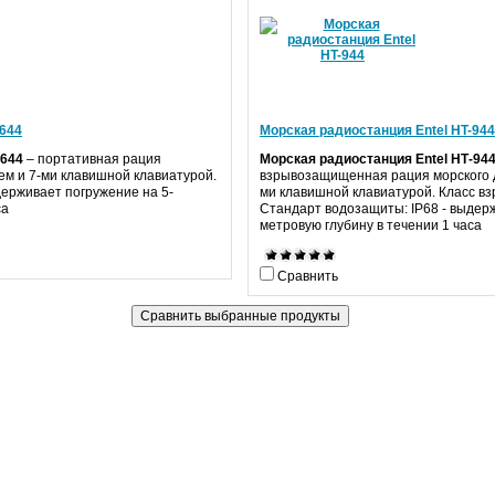
-644
Морская радиостанция Entel HT-944
-644
– портативная рация
Морская радиостанция
Entel
HT
-94
ем и 7-ми клавишной клавиатурой.
взрывозащищенная рация морского д
держивает погружение на 5-
ми клавишной клавиатурой.
Класс в
са
Стандарт
водозащиты:
IP
68 - выдер
метровую глубину в течении 1 часа
Сравнить