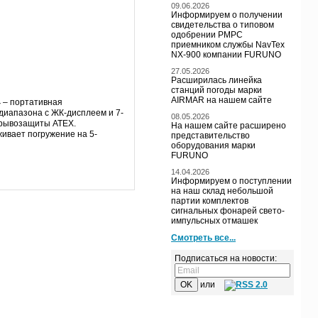
09.06.2026
Информируем о получении
свидетельства о типовом
одобрении РМРС
приемником службы NavTex
NX-900 компании FURUNO
27.05.2026
Расширилась линейка
станций погоды марки
AIRMAR на нашем сайте
4
– портативная
иапазона с ЖК-дисплеем и 7-
08.05.2026
зрывозащиты ATEX.
На нашем сайте расширено
живает погружение на 5-
представительство
оборудования марки
FURUNO
14.04.2026
Информируем о поступлении
на наш склад небольшой
партии комплектов
сигнальных фонарей свето-
импульсных отмашек
Смотреть все...
Подписаться на новости:
или