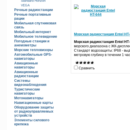
Standard Horizon
VEGA
Речные радиостанц­ии
Речные портативные
рации
Мобильная спутниковая
связь
Мобильный интернет
Морская радиостанция Entel HT
Мобильное телевидение
Погодные станции и
Морская радиостанция
Entel
HT
анемометры
морского диапазона с ЖК-диспле
Морские тепловизоры
Стандарт водозащиты:
IP
68 - вы
Автомобильные GPS-
метровую глубину в течении 1 ча
навигаторы
Авиационные
навигаторы
Сравнить
Авиационные
радиостанции
Системы
видеонаблюдения
Туристические
навигаторы
Мотонавигаторы
Навигационные карты
Оборудование защиты
от радиоуправляемых
устройств
Элементы силового
крепежа