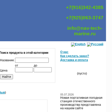
+7(916)342-4385
+7(925)063-3747
info@nav-tech-
marine.ru
О нас
Поиск продукта в этой категории
Как сделать заказ?
Доставка и оплата
Название
от
до
МОЯ КОРЗИНА
Цена
(пусто)
БЛОГ / НОВОСТИ
быв
)
05.07.2026
Новая портативная погодная
станция отечественного
производства представлена
на нашем сайте