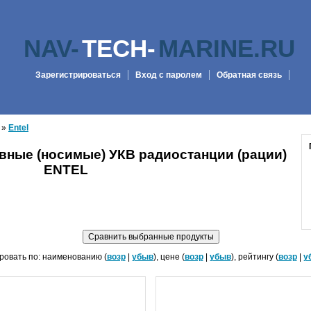
NAV-
TECH-
MARINE.RU
Зарегистрироваться
Вход с паролем
Обратная связь
»
Entel
ивные (носимые) УКВ радиостанции (рации)
ENTEL
ровать по: наименованию (
возр
|
убыв
), цене (
возр
|
убыв
), рейтингу (
возр
|
у