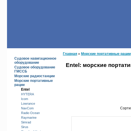
КАТАЛОГ
Главная
»
Морские портативные рации
Судовое навигационное
оборудование
Entel: морские портат
Судовое оборудование
ГМССБ
Морские радиостанции
Морские портативные
рации
Entel
HYTERA
Icom
Lowrance
Сорти
NavCom
Radio Ocean
Raymarine
Simrad
Sirus