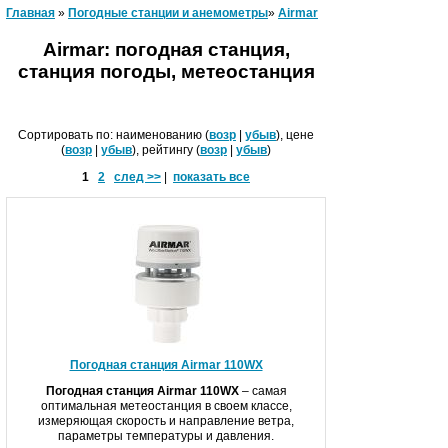
Главная
»
Погодные станции и анемометры
»
Airmar
Airmar: п
огодная станция,
станция погоды, метеостанция
Сортировать по: наименованию (
возр
|
убыв
), цене
(
возр
|
убыв
), рейтингу (
возр
|
убыв
)
1
2
след >>
|
показать все
Погодная станция Airmar 110WX
Погодная станция
Airmar
110
WX
– самая
оптимальная метеостанция в своем классе,
измеряющая скорость и направление ветра,
параметры температуры и давления.