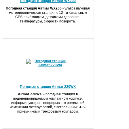
Погодная станция Airmar WX200
Погодная станция Airmar WX200
- ультразвуковая
метеорологическая станция c 12-ти канальным
GPS-приёмником, датчиками давления,
температуры, скорости поворота.
Погодная станция Airmar 220WX
Airmar 220WX
– погодная станция в
водонепроницаемом компактном корпусе,
информирующая в непрерывном режиме об
изменении метеоусловий, с встроенным GPS-
приемником и трёхосевым компасом.