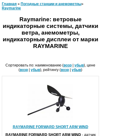
Главная
»
Погодные станции и анемометры
»
Raymarine
Raymarine: ветровые
индикаторные системы, датчики
ветра, анемометры,
индикаторные дисплеи от марки
RAYMARINE
Сортировать по: наименованию (
возр
|
убыв
), цене
(
возр
|
убыв
), рейтингу (
возр
|
убыв
)
RAYMARINE FORWARD SHORT ARM WIND
RAYMARINE FORWARD SHORT ARM WIND
- датчик