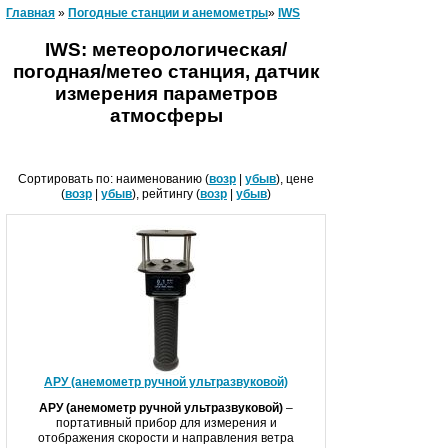
Главная
»
Погодные станции и анемометры
»
IWS
IWS: метеорологическая/
погодная/метео станция, датчик
измерения параметров
атмосферы
Сортировать по: наименованию (
возр
|
убыв
), цене
(
возр
|
убыв
), рейтингу (
возр
|
убыв
)
АРУ (анемометр ручной ультразвуковой)
АРУ (анемометр ручной ультразвуковой)
–
портативный прибор для измерения и
отображения скорости и направления ветра