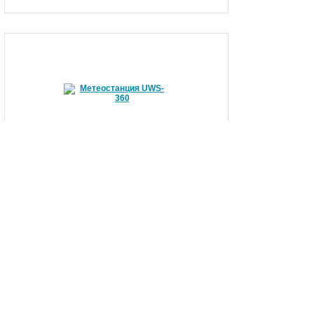
Метеостанция UWS-360
Метеостанция UWS-360
– ультразвуковая
метеорологическая станция.