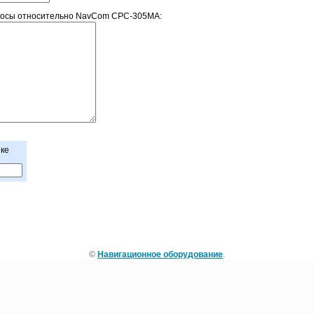
росы относительно NavCom СРС-305MA:
нке
©
Навигационное оборудование
.