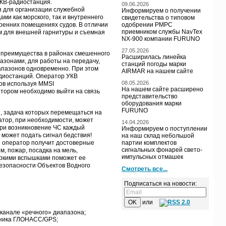
УКВ-радиостанция.
09.06.2026
 для организации служебной
Информируем о получении
ми как морского, так и внутреннего
свидетельства о типовом
одобрении РМРС
тренних помещениях судов.
В отличии
приемником службы NavTex
м для внешней гарнитуры и съемная
NX-900 компании FURUNO
27.05.2026
преимущества в районах смешенного
Расширилась линейка
азонами, для работы на передачу,
станций погоды марки
апазонов одновременно. При этом
AIRMAR на нашем сайте
диостанций. Оператор УКВ
08.05.2026
ов используя MMSI
На нашем сайте расширено
отором необходимо выйти на связь
представительство
оборудования марки
FURUNO
, задача которых перемещаться на
атор, при необходимости, может
14.04.2026
При возникновение ЧС каждый
Информируем о поступлении
, может подать сигнал бедствия!
на наш склад небольшой
партии комплектов
е оператор получит достоверные
сигнальных фонарей свето-
м, пожар, посадка на мель,
импульсных отмашек
 яркими вспышками поможет ее
Безопасности Объектов Водного
Смотреть все...
Подписаться на новости:
или
 канале «речного» диапазона;
мника ГЛОНАСС/GPS;