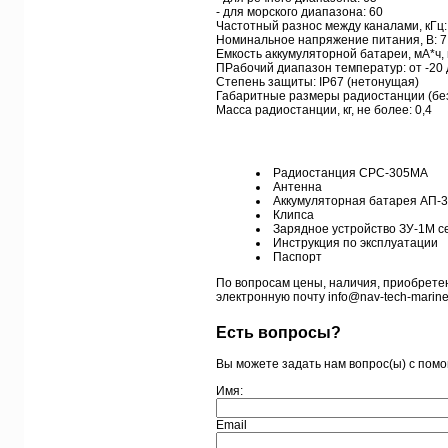
- для морского диапазона: 60
Частотный разнос между каналами, кГц:
Номинальное напряжение питания, В: 7
Емкость аккумуляторной батареи, мА*ч,
ПРабочий диапазон температур: от -20 
Степень защиты: IP67 (нетонущая)
Габаритные размеры радиостанции (без к
Масса радиостанции, кг, не более: 0,4
Радиостанция СРС-305MA
Антенна
Аккумуляторная батарея АП-3
Клипса
Зарядное устройство ЗУ-1М с
Инструкция по эксплуатации
Паспорт
По вопросам цены, наличия, приобрете
электронную почту info@nav-tech-marine.
Есть вопросы?
Вы можете задать нам вопрос(ы) с по
Имя:
Email