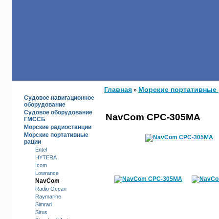
КАТАЛОГ
Главная
Морские портативные
»
Судовое навигационное
оборудование
Судовое оборудование
NavCom СРС-305MA
ГМССБ
Морские радиостанции
Морские портативные
рации
Entel
HYTERA
Icom
Lowrance
NavCom
Radio Ocean
Raymarine
Simrad
Sirus