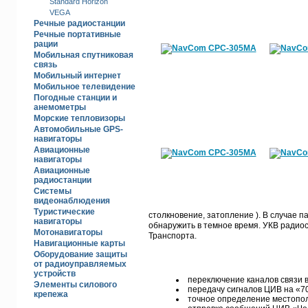
Standard Horizon
VEGA
Речные радиостанц­ии
Речные портативные
рации
Мобильная спутниковая
связь
Мобильный интернет
Мобильное телевидение
Погодные станции и
анемометры
Морские тепловизоры
Автомобильные GPS-
навигаторы
Авиационные
навигаторы
Авиационные
радиостанции
Системы
видеонаблюдения
Туристические
столкновение, затопление ). В случае 
навигаторы
обнаружить в темное время. УКВ радио
Мотонавигаторы
Транспорта.
Навигационные карты
Оборудование защиты
от радиоуправляемых
устройств
переключение каналов связи в
Элементы силового
передачу сигналов ЦИВ на «7
крепежа
точное определение местопо