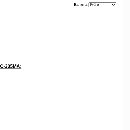
Валюта:
С-305MA: