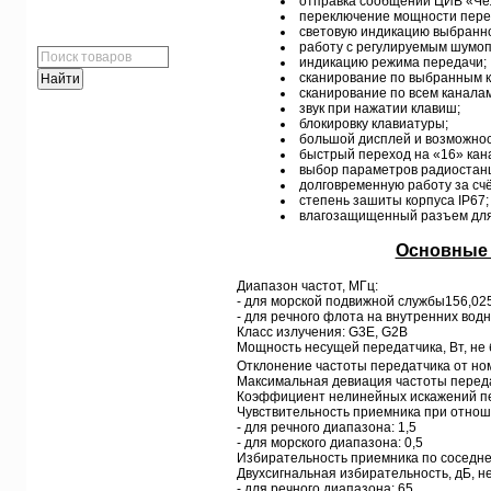
отправка сообщений ЦИВ «Чел
переключение мощности перед
ПОИСК
световую индикацию выбранно
работу с регулируемым шумо
индикацию режима передачи;
сканирование по выбранным ка
сканирование по всем канала
звук при нажатии клавиш;
блокировку клавиатуры;
ГОЛОСОВАНИЕ
большой дисплей и возможнос
быстрый переход на «16» кана
выбор параметров радиостан
долговременную работу за счё
степень зашиты корпуса IP67;
влагозащищенный разъем для
Основные 
Диапазон частот, МГц:
- для морской подвижной службы156,02
- для речного флота на внутренних вод
Класс излучения: G3E, G2B
Мощность несущей передатчика, Вт, не 
Отклонение частоты передатчика от но
Максимальная девиация частоты передат
Коэффициент нелинейных искажений пер
Чувствительность приемника при отнош
- для речного диапазона: 1,5
- для морского диапазона: 0,5
Избирательность приемника по соседнем
Двухсигнальная избирательность, дБ, н
- для речного диапазона: 65