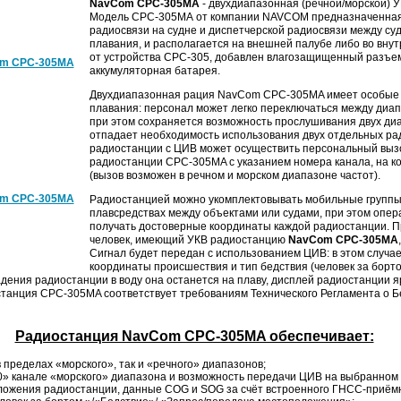
NavCom СРС-305MA
- двухдиапазонная (речной/морской) 
Модель СРС-305MA от компании NAVCOM предназначенная
радиосвязи на судне и диспетчерской радиосвязи между суда
плавания, и располагается на внешней палубе либо во вну
от устройства СРС-305, добавлен влагозащищенный разъе
аккумуляторная батарея.
Двухдиапазонная рация NavCom СРС-305MA имеет особые 
плавания: персонал может легко переключаться между диап
при этом сохраняется возможность прослушивания двух ди
отпадает необходимость использования двух отдельных ра
радиостанции с ЦИВ может осуществить персональный выз
радиостанции СРС-305MA с указанием номера канала, на к
(вызов возможен в речном и морском диапазоне частот).
Радиостанцией можно укомплектовывать мобильные группы
плавсредствах между объектами или судами, при этом опер
получать достоверные координаты каждой радиостанции. 
человек, имеющий УКВ радиостанцию
NavCom СРС-305MA
Сигнал будет передан с использованием ЦИВ: в этом случа
координаты происшествия и тип бедствия (человек за борто
падения радиостанции в воду она останется на плаву, дисплей радиостанции
станция СРС-305MA соответствует требованиям Технического Регламента о 
Радиостанция NavCom СРС-305MA обеспечивает:
 пределах «морского», так и «речного» диапазонов;
0» канале «морского» диапазона и возможность передачи ЦИВ на выбранном
ложения радиостанции, данные COG и SOG за счёт встроенного ГНСС-приё