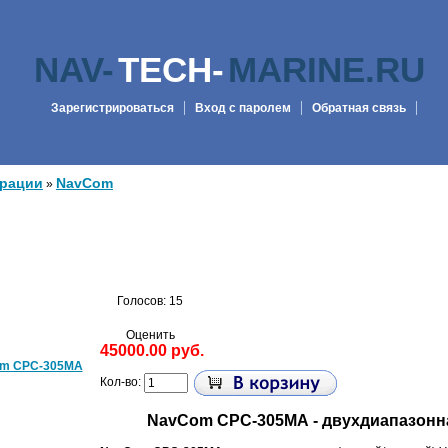
NAV-
TECH-
MARINE.RU
Зарегистрироваться
Вход с паролем
Обратная связь
 рации
NavCom
»
Голосов: 15
Оценить
45000.00 руб.
Кол-во:
NavCom СРС-305MA - двухдиапазонн