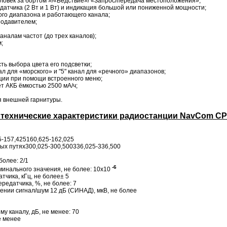
овек за бортом »/«Бедствие»/ «Запрос/передача местоположения»;
атчика (2 Вт и 1 Вт) и индикация большой или пониженной мощности;
го диапазона и работающего канала;
подавителем;
налам частот (до трех каналов);
м;
ть выбора цвета его подсветки;
л для «морского» и "5" канал для «речного» диапазонов;
ции при помощи встроенного меню;
т АКБ ёмкостью 2500 мА/ч;
 внешней гарнитуры.
технические характеристики радиостанции NavCom СР
5-157,425160,625-162,025
ных путях300,025-300,500336,025-336,500
более: 2/1
-6
минального значения, не более: 10х10
чика, кГц, не более± 5
едатчика, %, не более: 7
ении сигнал/шум 12 дБ (СИНАД), мкВ, не более
у каналу, дБ, не менее: 70
е менее