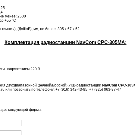
 25
,4
 не менее: 2500
до +55 °С
липсы), (ДхШхВ), мм, не более: 305 х 67 х 52
Комплектация радиостанции NavCom СРС-305MA:
ети напряжением 220 В
ния двухдиапазонной (речной/морской) УКВ-радиостанции
NavCom СРС-305
ru или позвонить по телефону: +7 (916) 342-43-85, +7 (925) 063-37-47
мощью следующей формы.