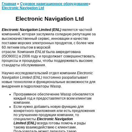
Главная
»
Судовое навигационное оборудование
»
Electronic Navigation Ltd
Electronic Navigation Ltd
Electronic Navigation Limited (ENL)
является частной
компанией, которая заслужила солидную репутацию за
высококачественный сервис, инновации и качество
поставки морских электронных продуктов, с более чем
60 летним опытом в морской
отрасли. Компания
ENLtd
была аккредитована
(ISO9001) в 2006 году и продолжает совершенствовать
процессы и процедуры, чтобы поддерживать высокие
стандарты обслуживания.
Научно-исследовательский отдел компании
Electronic
Navigation Limited (ENL)
постоянно разрабатывает
новые технологии и функциональные возможности для
внедрения в гидролокаторы Wassp.
Программное обеспечение Wassp обновляется
каждый год и предоставляется всем клиентам
компании.
Если нужно добавить новую функцию для
конкретного приложения или есть предложения
по улучшению продукции компании, то
специалисты
Electronic Navigation
Limited
(ENL)
всегда готовы помочь и рады
такому взаимодействию с клиентами.
Пользователь может передать такую