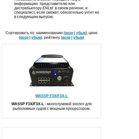
информацию представителю или
дистрибьютору
ENLtd
в своем регионе, и
специалист, если сможет, обязательно учтет ее
в следующем выпуске.
Сортировать по: наименованию (
возр
|
убыв
), цене
(
возр
|
убыв
), рейтингу (
возр
|
убыв
)
WASSP F3X/F3X-L
WASSP F
3X
/F
3X
-L
- многолучевой эхолот для
рыболовных судов c мощным процессором.