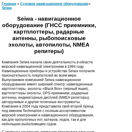
Главная
»
Судовое навигационное оборудование
»
Seiwa
Seiwa - навигационное
оборудование (ГНСС приемники,
картплоттеры, радарные
антенны, рыбопоисковые
эхолоты, автопилоты, NMEA
репитеры)
Компания Seiwa начала свою деятельность в области
морской навигационной электроники в 1984 году.
Навигационные приборы и устройства
Seiwa
получили
признательность покупателей во всем мире.
Выпускаемое компанией Seiwa
навигационное
оборудование имеет широкий спектр: навигационные
картплоттеры, эхолоты «
Black
Box
» (черный ящик),
картплоттеры-эхолоты,
GPS
-приемники, радарные
антенны, индикаторные дисплей (
NMEA
репиторы),
авторулевые и другие полезные инструменты.
Компания
в 2004 году представила свой второй бренд
под именем Techmarine с полным ассортиментом
морской электроники и навигационного оборудования,
как для прогулочных яхт, катеров, лодок, так и для
небольших рыболовецких судов.