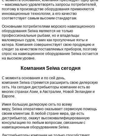
С момента основания, компания
преследует одну цель
– максимально удовлетворять запросы потребителей,
поэтому в производстве оборудования применяются
инновационные технологии, а его качество
соответствует самым высоким стандартам.
Основными потребителями морского навигационного
оборудования Seiwa
являются не только
профессиональные рыбаки, но и владельцы
маломерных судов, таких как прогулочные яхты и
катера. Компания совершенствует свою продукцию и
следит за качеством поставляемых приборов, поэтому
спрос на навигационное оборудование
Seiwa
остается
на высоком уровне.
Компания Seiwa
сегодня
С момента основания и по сей день,
компания Seiwa стремится расширить свою дилерскую
сеть. На сегодня дистрибьюторы компании есть во
многих странах Азии, в Австралии, Новой Зеландии и
Европе.
Имея большую дилерскую сеть по всему
миру, Seiwa оперативно оказывает сервисную помощь
своим клиентам. В любой стране мира, где есть
дистрибьютор, окажут высококвалифицированную
консультацию по любым вопросам, связанным с
навигационным оборудованием
Seiwa
.
Дистрибьюторы компании не только способствуют