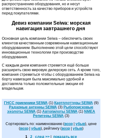
распространению оборудования, но и несут
ответственность за качество приборов и устройств
перед покупателями.
Девиз компании Seiwa: м
орская
навигация завтрашнего дня
Основная цель компании Seiwa – обеспечить своих
клиентов качественным современным навигационным
оборудованием. Выполнению этой цели способствуют
инновационные технологии при производстве
оборудования.
С каждым днем компания
стремится ещё больше
расширить свою мировую дилерскую сеть. А кроме того,
компания стремиться чтобы с оборудованием Seiwa
на
борту навигация была максимально удобной и
доставляла только положительные эмоции её
владельцам.
ГНСС приемники SEIWA
(1)
Картплоттеры SEIWA
(9)
Радарные антенны SEIWA
(3)
Рыбопоисковые
эхолоты SEIWA
(1)
Автопилоты SEIWA
(1)
NMEA
Репитеры SEIWA
(3)
Сортировать по: наименованию (
возр
|
убыв
), цене
(
возр
|
убыв
), рейтингу (
возр
|
убыв
)
1
2
след >>
|
показать все