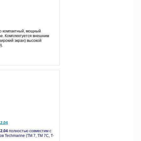
то компактный, мощный
ne. Комплектуется внешним
ирокий экран) высокой
).
2.04
2.04
полностью совместим с
 Techmarine (TM 7, TM 7С, T-