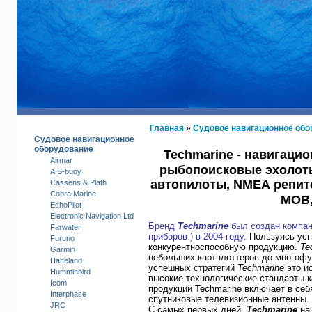
КАТАЛОГ
Главная
»
Судовое навигационное обо
Судовое навигационное
оборудование
Techmarine - навигаци
Airmar
рыбопоисковые эхолот
AIS-buoy
автопилоты, NMEA репи
Cassens & Plath
Cobra Marine
MOB
EchoPilot
Electronic Navigation Ltd
Бренд
Techmarine
был создан компан
Farwater
приборов ) в 2004 году.
Пользуясь усп
Furuno
конкурентноспособную
продукцию.
Te
Garmin
небольших картплоттеров до многофу
Hatteland
успешных стратегий
Techmarine
это и
Humminbird
высокие технологические стандарты к
Icom
продукции Techmarine включает в себ
Interphase
спутниковые телевизионные антенны. 
JRC
С самых первых дней,
Techmarine
нач