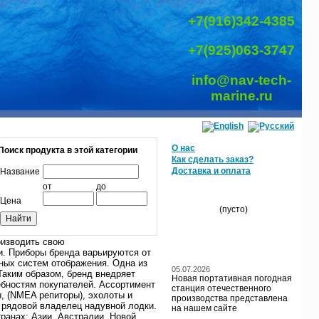
+7(916)342-4385
+7(925)063-3747
info@nav-tech-
marine.ru
О нас
Поиск продукта в этой категории
Как сделать заказ?
Доставка и оплата
Название
от
до
МОЯ КОРЗИНА
Цена
(пусто)
оизводить свою
БЛОГ / НОВОСТИ
и.
Приборы бренда варьируются от
ных систем отображения. Одна из
05.07.2026
Таким образом, бренд внедряет
Новая портативная погодная
ебностям покупателей. Ассортимент
станция отечественного
, (NMEA репиторы), эхолоты и
производства представлена
 рядовой владелец надувной лодки.
на нашем сайте
ранах: Азии, Австралии, Новой