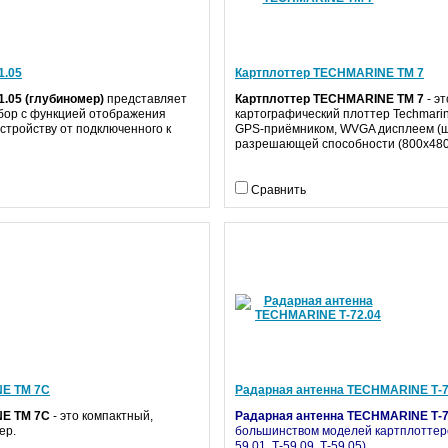
1.05
Картплоттер TECHMARINE TM 7
.05 (глубиномер)
представляет
Картплоттер TECHMARINE TM 7
- э
бор с функцией отображения
картографический плоттер Techmari
стройству от подключенного к
GPS-приёмником, WVGA дисплеем (ш
разрешающей способности (800x480
Сравнить
NE ТМ 7С
Радарная антенна TECHMARINE Т-7
NE ТМ 7С
- это компактный,
Радарная антенна TECHMARINE Т-7
ер.
большинством моделей картплоттеров
59.01, Т-59.09, Т-59.05).