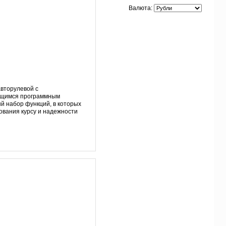
Валюта:
авторулевой с
ющимся программным
 набор функций, в которых
ования курсу и надежности