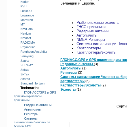
Koden
Зеландии и Европе.
KVH
LookOut
Lowrance
Maretron
Рыбопоисковые эхолоты
MT
ГНСС приемники
NavCom
Радарные антенны
Naviom
Автопилоты
Naviset
NMEA Репитеры
RADIOMA
Системы сигнализации Чело
Raymarine
Картплоттеры
Raytheon Anschütz
Картплоттеры/эхолоты
Samyung
ГЛОНАСС/GPS и GPS приемоиндикатор
Saura
Радарные антенны
(3)
SEEWAY
Автопилоты
(1)
Seiwa
Репитеры
(3)
Si-Tex
Системы сигнализации Человек за бо
Simrad
Картплоттеры
(6)
Standard Horizon
Картплоттеры/Эхолоты
(2)
Techmarine
Эхолоты
(1)
ГЛОНАСС/GPS и GPS
приемоиндикаторы,
приемники
Радарные антенны
Сорти
Автопилоты
Репитеры
Системы
сигнализации Человек за
бортом MOB