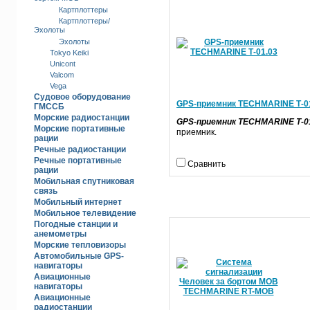
Картплоттеры
Картплоттеры/
Эхолоты
Эхолоты
Tokyo Keiki
Unicont
Valcom
Vega
Судовое оборудование
GPS-приемник TECHMARINE Т-0
ГМССБ
Морские радиостанции
GPS-приемник TECHMARINE Т-0
Морские портативные
приемник.
рации
Речные радиостанц­ии
Речные портативные
Сравнить
рации
Мобильная спутниковая
связь
Мобильный интернет
Мобильное телевидение
Погодные станции и
анемометры
Морские тепловизоры
Автомобильные GPS-
навигаторы
Авиационные
навигаторы
Авиационные
радиостанции