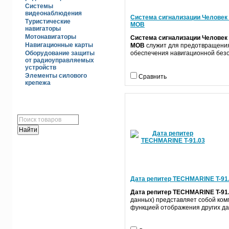
Системы
видеонаблюдения
Система сигнализации Человек
Туристические
MOB
навигаторы
Мотонавигаторы
Система сигнализации Человек
Навигационные карты
MOB
служит для предотвращения
обеспечения навигационной без
Оборудование защиты
от радиоуправляемых
устройств
Элементы силового
Сравнить
крепежа
ПОИСК
ГОЛОСОВАНИЕ
Дата репитер TECHMARINE T-91
Дата репитер TECHMARINE T-91
данных) представляет собой ком
функцией отображения других да