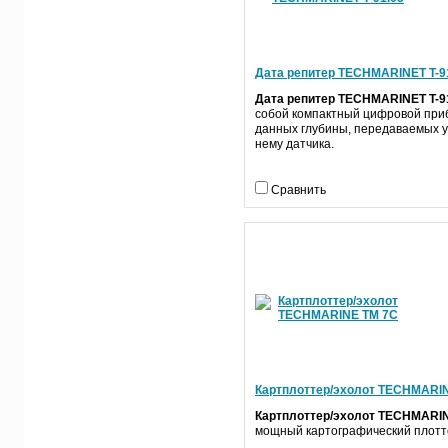
Дата репитер TECHMARINET T-9
Дата репитер TECHMARINET T-91
собой компактный цифровой при
данных глубины, передаваемых у
нему датчика.
Сравнить
Картплоттер/эхолот TECHMARI
Картплоттер/эхолот TECHMARI
мощный картографический плотт