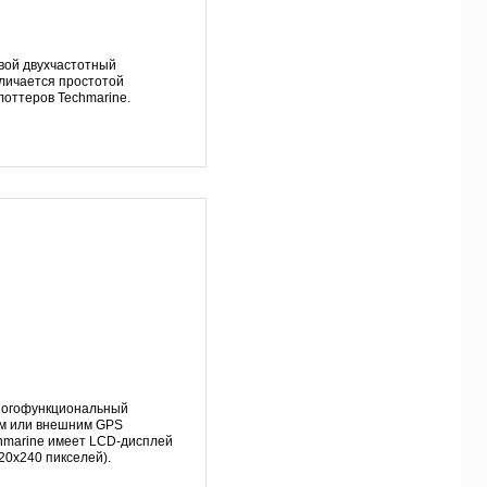
вой двухчастотный
личается простотой
лоттеров Techmarine.
ногофункциональный
им или внешним GPS
hmarine
имеет LCD-дисплей
0x240 пикселей).