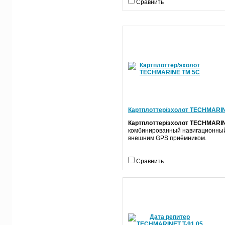
Сравнить
Картплоттер/эхолот TECHMARI
Картплоттер/эхолот TECHMARI
комбинированный навигационный
внешним GPS приёмником.
Сравнить