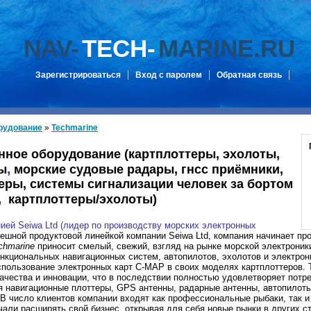
NAV-
TECH-
MARINE.RU
Зарегистрироваться
Вход с паролем
Обратная связь
рудование
»
Techmarine
онное оборудование (картплоттеры, эхолоты,
,
ы
морские судовые радары, гнсс приёмники,
теры,
системы сигнализации человек за бортом
,
картплоттеры/эхолоты
)
ией Seiwa Ltd (лидер по производству морских электронных
ешной продуктовой линейкой компании Seiwa Ltd, компания начинает пр
chmarine
приносит смелый, свежий, взгляд на рынке морской электроник
нкциональных навигационных систем, автопилотов, эхолотов и электрон
спользование электронных карт C-MAP в своих моделях картплоттеров. 
ачества и инновации, что в последствии полностью удовлетворяет потр
я навигационные плоттеры, GPS антенны, радарные антенны, автопилоты
В число клиентов компании входят как профессиональные рыбаки, так и
али расширять свой бизнес, открывая для себя новые рынки в других ст