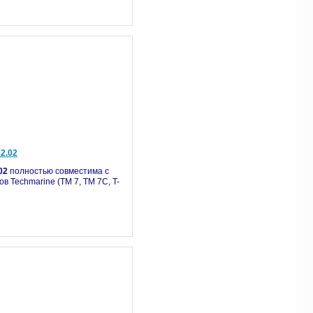
2.02
02
полностью совместима с
 Techmarine (TM 7, TM 7С, T-