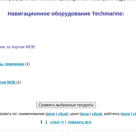
Навигационное оборудование
Techmarine
:
век за бортом MOB
ы, приемники
(1)
ртом MOB
(1)
ровать по: наименованию (
возр
|
убыв
), цене (
возр
|
убыв
), рейтингу (
возр
|
у
1
2
след >>
|
показать все