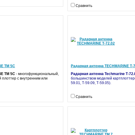
Сравнить
NE ТМ 5С
Радарная антенна TECHMARINE Т-7
NE ТМ 5С
- многофункциональный,
Радарная антенна Techmarine Т-72.
 плоттер с внутренним или
большинством моделей картплоттеров
59.01, Т-59.09, Т-59.05).
Сравнить