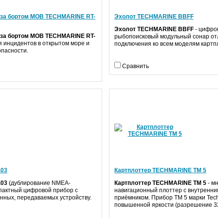
 за бортом MOB TECHMARINE RT-
Эхолот TECHMARINE BBFF
Эхолот TECHMARINE BBFF
- цифро
 за бортом MOB TECHMARINE RT-
рыбопоисковый модульный сонар от
 инцидентов в открытом море и
подключения ко всем моделям картп
опасности.
Сравнить
.03
Картплоттер TECHMARINE ТМ 5
.03
(дублирование NMEA-
Картплоттер TECHMARINE ТМ 5
- м
пактный цифровой прибор с
навигационный плоттер с внутренн
нных, передаваемых устройству.
приёмником. Прибор ТМ 5 марки
Tec
повышенной яркости (разрешение 32