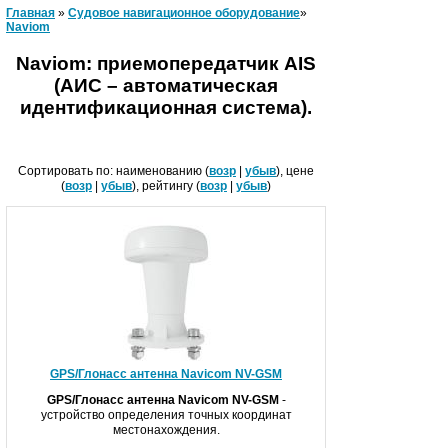
Главная
»
Судовое навигационное оборудование
»
Naviom
Naviom: приемопередатчик AIS
(АИС – автоматическая
идентификационная система).
Сортировать по: наименованию (
возр
|
убыв
), цене
(
возр
|
убыв
), рейтингу (
возр
|
убыв
)
GPS/Глонасс антенна Navicom NV-GSM
GPS/Глонасс антенна
Navicom
NV
-
GSM
-
устройство определения точных координат
местонахождения.