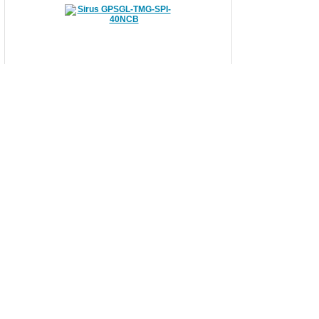
Sirus GPSGL-TMG-SPI-40NCB
S
irus GPSGL-TMG-SPI-40NCB
- ГНСС (GPS/
Глонасс) антенна.
GPS/Глонасс антенна ROGER RA-GG
GPS/Глонасс антенна ROGER RA-GG
- устройство
определения точных координат местонахождения.