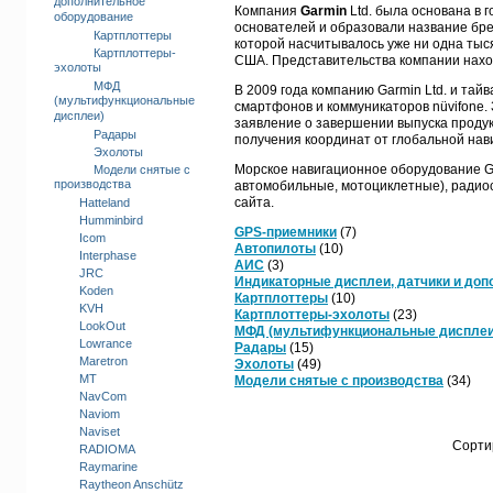
дополнительное
Компания
Garmin
Ltd. была основана в г
оборудование
основателей и образовали название бр
Картплоттеры
которой насчитывалось уже ни одна тыс
Картплоттеры-
США. Представительства компании наход
эхолоты
МФД
В 2009 года компанию Garmin Ltd. и тай
(мультифункциональные
смартфонов и коммуникаторов nüvifone.
дисплеи)
заявление о завершении выпуска продук
Радары
получения координат от глобальной нав
Эхолоты
Морское навигационное оборудование Ga
Модели снятые с
производства
автомобильные, мотоциклетные), радио
сайта.
Hatteland
Humminbird
GPS-приемники
(7)
Icom
Автопилоты
(10)
Interphase
АИС
(3)
JRC
Индикаторные дисплеи, датчики и до
Koden
Картплоттеры
(10)
KVH
Картплоттеры-эхолоты
(23)
LookOut
МФД (мультифункциональные дисплеи
Lowrance
Радары
(15)
Maretron
Эхолоты
(49)
MT
Модели снятые с производства
(34)
NavCom
Naviom
Naviset
Сорти
RADIOMA
Raymarine
Raytheon Anschütz