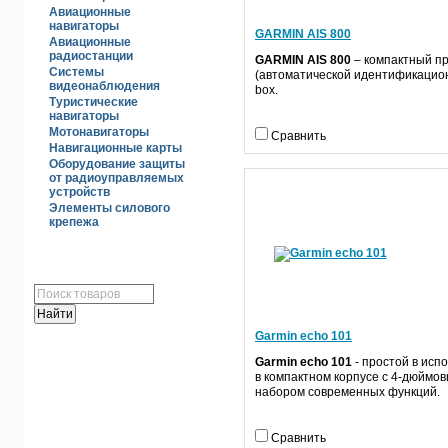
Авиационные
навигаторы
GARMIN AIS 800
Авиационные
радиостанции
GARMIN
AIS
800
– компактный п
Системы
(автоматической идентификацион
видеонаблюдения
box.
Туристические
навигаторы
Мотонавигаторы
Сравнить
Навигационные карты
Оборудование защиты
от радиоуправляемых
устройств
Элементы силового
крепежа
ПОИСК
Garmin echo 101
Garmin echo 101
- простой в исп
ГОЛОСОВАНИЕ
в компактном корпусе с 4-дюйм
набором современных функций.
Сравнить