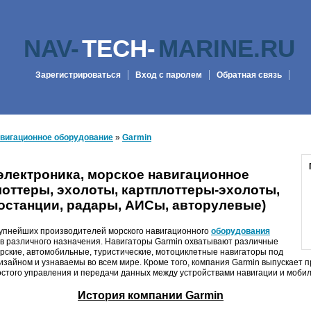
NAV-
TECH-
MARINE.RU
Зарегистрироваться
Вход с паролем
Обратная связь
вигационное оборудование
»
Garmin
электроника, морское навигационное
оттеры, эхолоты, картплоттеры-эхолоты,
останции, радары, АИСы, авторулевые)
рупнейших производителей морского навигационного
оборудования
ов различного назначения. Навигаторы Garmin охватывают различные
рские, автомобильные, туристические, мотоциклетные навигаторы под
зайном и узнаваемы во всем мире. Кроме того, компания Garmin выпускает 
стого управления и передачи данных между устройствами навигации и мобил
История компании Garmin