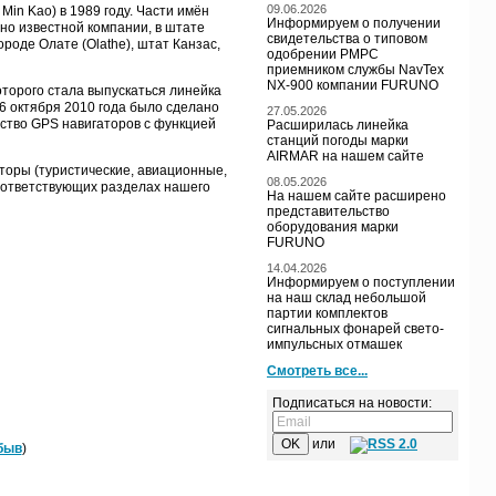
09.06.2026
Min Kao) в 1989 году. Части имён
Информируем о получении
но известной компании, в штате
свидетельства о типовом
роде Олате (Olathe), штат Канзас,
одобрении РМРС
приемником службы NavTex
NX-900 компании FURUNO
оторого стала выпускаться линейка
6 октября 2010 года было сделано
27.05.2026
ство GPS навигаторов с функцией
Расширилась линейка
станций погоды марки
AIRMAR на нашем сайте
торы (туристические, авиационные,
08.05.2026
соответствующих разделах нашего
На нашем сайте расширено
представительство
оборудования марки
FURUNO
14.04.2026
Информируем о поступлении
на наш склад небольшой
партии комплектов
сигнальных фонарей свето-
импульсных отмашек
Смотреть все...
Подписаться на новости:
или
быв
)