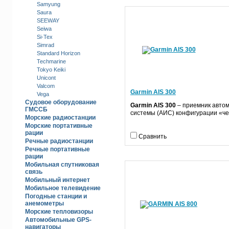
Samyung
Saura
SEEWAY
Seiwa
Si-Tex
Simrad
Standard Horizon
Techmarine
Tokyo Keiki
Unicont
Valcom
Garmin AIS 300
Vega
Судовое оборудование
Garmin
AIS
300
– приемник авто
ГМССБ
системы (АИС) конфигурации «че
Морские радиостанции
Морские портативные
рации
Сравнить
Речные радиостанц­ии
Речные портативные
рации
Мобильная спутниковая
связь
Мобильный интернет
Мобильное телевидение
Погодные станции и
анемометры
Морские тепловизоры
Автомобильные GPS-
навигаторы