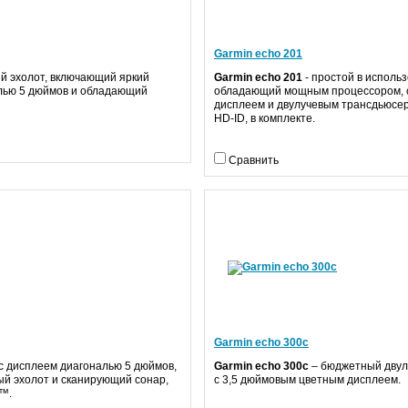
Garmin echo 201
й эхолот, включающий яркий
Garmin echo 201
- простой в исполь
алью
5 дюймов
и обладающий
обладающий мощным процессором, 
дисплеем и двулучевым трансдьюсе
HD-ID, в комплекте.
Сравнить
Garmin echo 300c
 с дисплеем диагональю
5 дюймов
,
Garmin echo 300с
– бюджетный двул
й эхолот и сканирующий сонар,
с 3,5 дюймовым цветным дисплеем.
™.