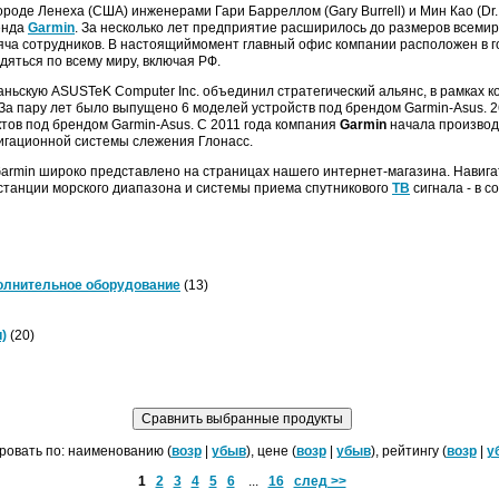
ороде Ленеха (США) инженерами Гари Барреллом (Gary Burrell) и Мин Као (Dr. 
енда
Garmin
. За несколько лет предприятие расширилось до размеров всемир
яча сотрудников. В настоящиймомент главный офис компании расположен в го
яться по всему миру, включая РФ.
ваньскую ASUSTeK Computer Inc. объединил стратегический альянс, в рамках к
 За пару лет было выпущено 6 моделей устройств под брендом Garmin-Asus. 2
тов под брендом Garmin-Asus. C 2011 года компания
Garmin
начала производ
игационной системы слежения Глонасс.
rmin широко представлено на страницах нашего интернет-магазина. Навига
станции морского диапазона и системы приема спутникового
ТВ
сигнала - в 
полнительное оборудование
(13)
)
(20)
ровать по: наименованию (
возр
|
убыв
), цене (
возр
|
убыв
), рейтингу (
возр
|
у
1
2
3
4
5
6
...
16
след >>