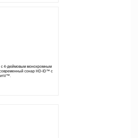
т с 4-дюймовым монохромным
 современный сонар HD-ID
™
с
ownV™.