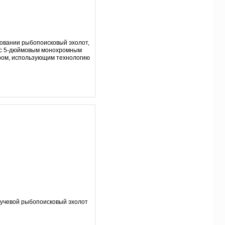
зовании рыбопоисковый эхолот,
с 5-дюймовым монохромным
ром, использующим технологию
учевой рыбопоисковый эхолот