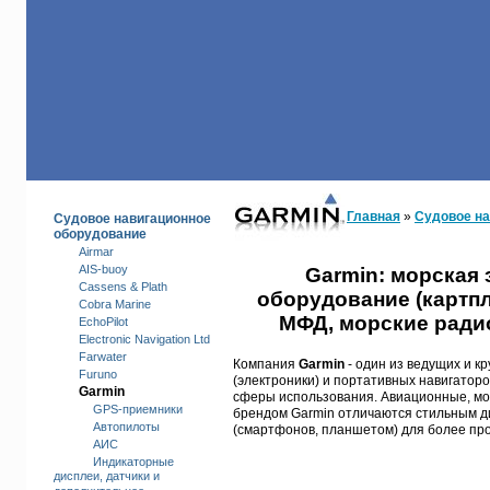
КАТАЛОГ
Главная
»
Судовое на
Судовое навигационное
оборудование
Airmar
AIS-buoy
Garmin: морская 
Cassens & Plath
оборудование (картпл
Cobra Marine
МФД, морские ради
EchoPilot
Electronic Navigation Ltd
Farwater
Компания
Garmin
- один из ведущих и к
Furuno
(электроники) и портативных навигатор
Garmin
сферы использования. Авиационные, мо
GPS-приемники
брендом Garmin отличаются стильным ди
Автопилоты
(смартфонов, планшетом) для более про
АИС
Индикаторные
дисплеи, датчики и