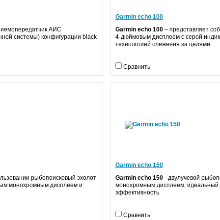
Garmin echo 100
риемопередатчик АИС
Garmin echo 100
– представляет соб
ной системы) конфигурации black
4-дюймовым дисплеем с серой инди
технологией слежения за целями.
Сравнить
Garmin echo 150
ользовании рыбопоисковый эхолот
Garmin echo 150
- двулучевой рыбоп
овым монохромным дисплеем и
монохромным дисплеем, идеальный 
эффективность.
Сравнить